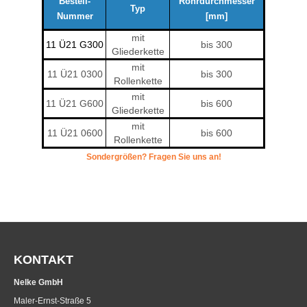
Bestell-
Rohrdurchmesser
Typ
Nummer
[mm]
mit
11 Ü21 G300
bis 300
Gliederkette
mit
11 Ü21 0300
bis 300
Rollenkette
mit
11 Ü21 G600
bis 600
Gliederkette
mit
11 Ü21 0600
bis 600
Rollenkette
Sondergrößen? Fragen Sie uns an!
KONTAKT
Nelke GmbH
Maler-Ernst-Straße 5