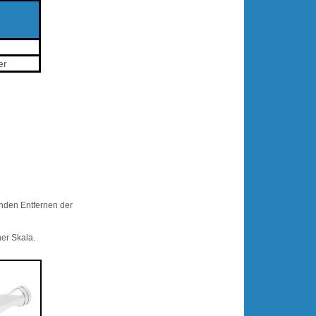
er
enden Entfernen der
ner Skala.