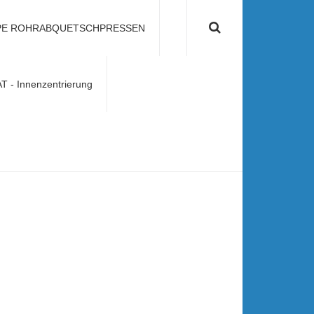
PE ROHRABQUETSCHPRESSEN
nfo@nelke-gmbh.de
- Innenzentrierung