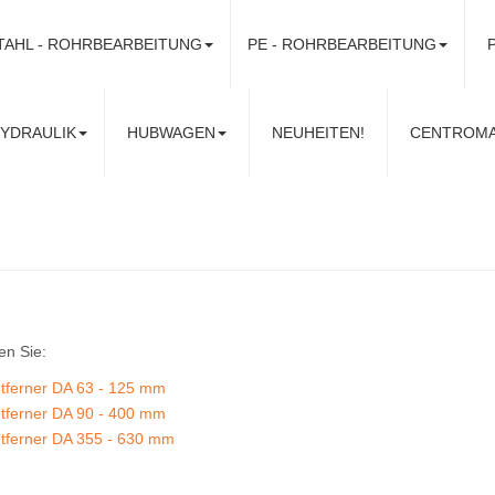
TAHL - ROHRBEARBEITUNG
PE - ROHRBEARBEITUNG
ns! Telefonisch unter
+49 (0) 63 22 40 94 99 4
oder per Mail:
i
YDRAULIK
HUBWAGEN
NEUHEITEN!
CENTROMAT 
en Sie:
tferner DA 63 - 125 mm
tferner DA 90 - 400 mm
tferner DA 355 - 630 mm