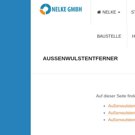
NELKE
S
Kontaktieren Sie u
BAUSTELLE
H
AUSSENWULSTENTFERNER
Auf dieser Seite find
Außenwulsten
Außenwulsten
Außenwulsten