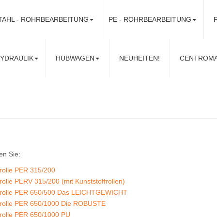
TAHL - ROHRBEARBEITUNG
PE - ROHRBEARBEITUNG
ns! Telefonisch unter
+49 (0) 63 22 40 94 99 4
oder per Mail:
i
YDRAULIK
HUBWAGEN
NEUHEITEN!
CENTROMAT 
en Sie:
rolle PER 315/200
rolle PERV 315/200 (mit Kunststoffrollen)
trolle PER 650/500 Das LEICHTGEWICHT
trolle PER 650/1000 Die ROBUSTE
trolle PER 650/1000 PU