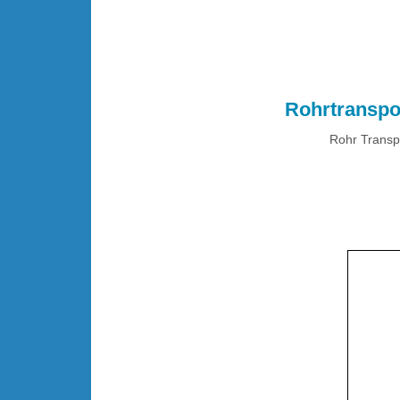
.
Rohrtranspor
Rohr Transpo