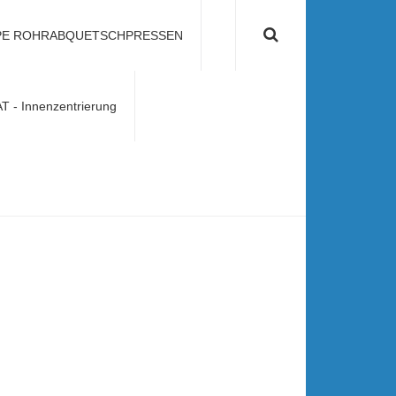
PE ROHRABQUETSCHPRESSEN
nfo@nelke-gmbh.de
- Innenzentrierung