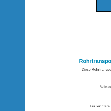
.
Rohrtranspo
Diese Rohrtranspor
Rolle a
Für leichter