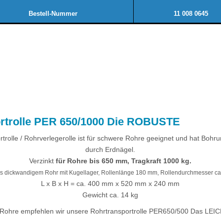
Bestell-Nummer
11 008 0645
rtrolle PER 650/1000 Die ROBUSTE
trolle / Rohrverlegerolle ist für schwere Rohre geeignet und hat Bohr
durch Erdnägel.
Verzinkt
für Rohre bis 650 mm, Tragkraft 1000 kg.
us dickwandigem Rohr mit Kugellager, Rollenlänge 180 mm, Rollendurchmesser ca
L x B x H = ca. 400 mm x 520 mm x 240 mm
Gewicht ca. 14 kg
e Rohre empfehlen wir unsere Rohrtransportrolle PER650/500 Das L