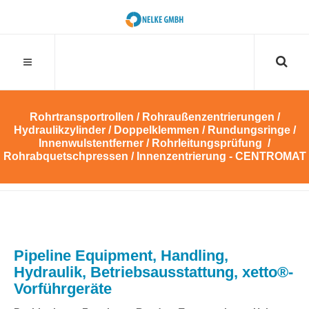
Suchen
SUCHEN
...
Rohrtransportrollen / Rohraußenzentrierungen /
Hydraulikzylinder / Doppelklemmen / Rundungsringe /
Innenwulstentferner / Rohrleitungsprüfung /
Rohrabquetschpressen / Innenzentrierung - CENTROMAT
Pipeline Equipment, Handling,
Hydraulik, Betriebsausstattung, xetto®-
Vorführgeräte