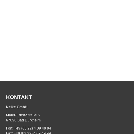
KONTAKT
Nelke GmbH
Maler-Ernst-Straße 5
67098 Bad Dürkheim
Fon: +49 (63 22) 4 09 49 94
Fax: +49 (63 22) 4 09 49 99